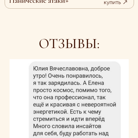
ЕЛЕНА СИДОРОВА
Педагог-психолог, ‌Гештальт
терапевт, ‌коуч Erikson.
Обо мне
Медитации
Консультации
Чек-листы
Гештальт группа
Моя книга
Мастер-классы
Практики
Проведение мероприятий