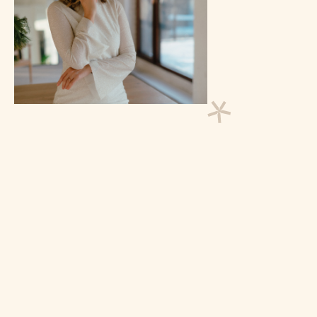
с
з
Б
н
у
б
с
З
с