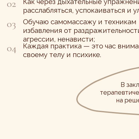
В заключении ка
терапевтическую меди
на решение конкр