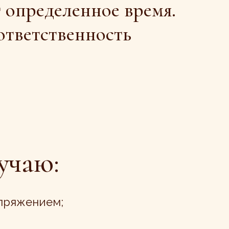
:
м;
ься
амочувствие;