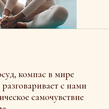
омпас в мире
аривает с нами
е самочувствие
ышать, понимать