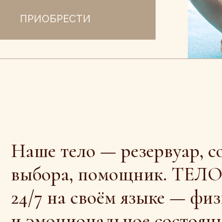
аше тело — резервуар, сосуд, к
ыбора, помощник. ТЕЛО разгов
4/7 на своём языке — физическо
 эмоциональное состояние.
адача каждого — научиться сл