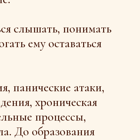
ему оставаться
ические атаки,
 хроническая
 процессы,
 образования
еленное время.
твенность