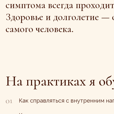
а практиках я обучаю
Как справляться с внутренним напряжение
Как через дыхательные упражнения научит
расслабляться, успокаиваться и улучшать с
Обучаю самомассажу и техникам
избавления от раздражительности,
агрессии, ненависти;
Каждая практика — это час внимания себе,
своему телу и психике.