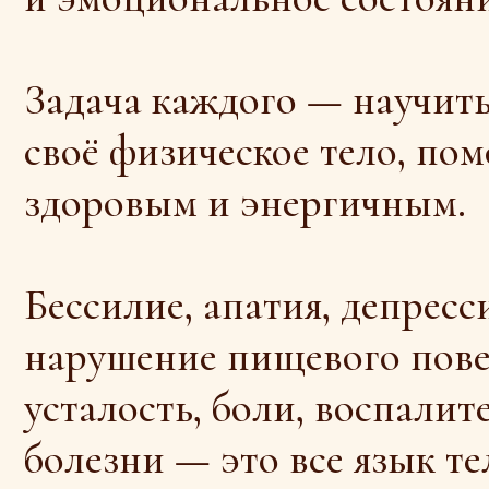
воё физическое тело, помогать 
доровым и энергичным.
ессилие, апатия, депрессия, пан
арушение пищевого поведения,
сталость, боли, воспалительные
олезни — это все язык тела. До
имптома всегда проходит опред
доровье и долголетие — ответс
амого человека.