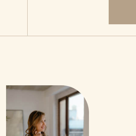
Н
в
2
и
З